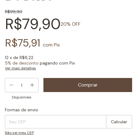
R$99,90
R$79,90
20
% OFF
R$75,91
com
Pix
12
x de
R$8,22
5% de desconto
pagando com Pix
Ver mais detalhes
Disponíveis
Formas de envio
Entregas para o CEP:
Mudar CEP
Calcular
Não sei meu CEP